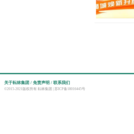
关于耘林集团 /
免责声明 /
联系我们
©2015-2021版权所有 耘林集团 | 苏ICP备18016445号